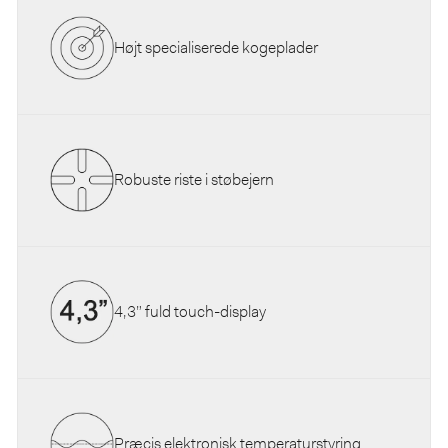
Højt specialiserede kogeplader
Robuste riste i støbejern
4,3” fuld touch-display
Præcis elektronisk temperaturstyring