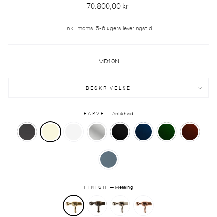
Normalpris
70.800,00 kr
Inkl. moms. 5-6 ugers leveringstid
MD10N
BESKRIVELSE
FARVE
—
Antik hvid
FINISH
—
Messing