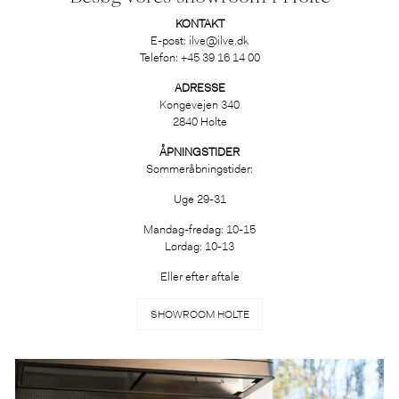
KONTAKT
E-post:
ilve@ilve.dk
Telefon: +45 39 16 14 00
ADRESSE
Kongevejen 340
2840 Holte
ÅPNINGSTIDER
Sommeråbningstider:
Uge 29-31
Mandag-fredag: 10-15
Lørdag: 10-13
Eller efter aftale
SHOWROOM HOLTE