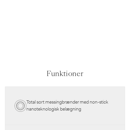
NE
ILVE
fra
70.800,00
kr
Funktioner
Total sort messingbrænder med non-stick
nanoteknologisk belægning