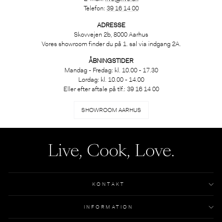
Telefon:
39 16 14 00
ADRESSE
Skovvejen 2b, 8000 Aarhus
Vores showroom finder du på 1. sal via indgang 2A.
ÅBNINGSTIDER
Mandag - Fredag: kl. 10.00 - 17.30
Lørdag: kl. 10.00 - 14.00
Eller efter aftale på tlf.: 39 16 14 00
SHOWROOM AARHUS
KONTAKT
INFORMATION