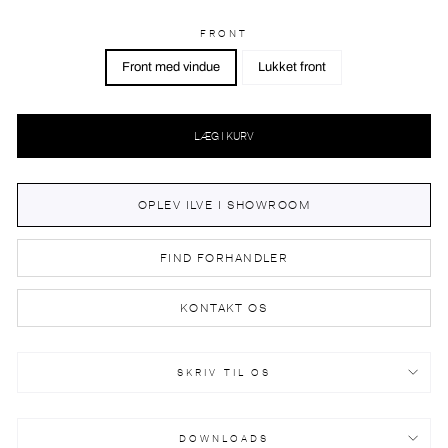
FRONT
Front med vindue
Lukket front
LÆG I KURV
OPLEV ILVE I SHOWROOM
FIND FORHANDLER
KONTAKT OS
SKRIV TIL OS
DOWNLOADS