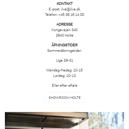
KONTAKT
E-post:
ilve@ilve.dk
Telefon: +45 39 16 14 00
ADRESSE
Kongevejen 340
2840 Holte
ÅPNINGSTIDER
Sommeråbningstider:
Uge 29-31
Mandag-fredag: 10-15
Lørdag: 10-13
Eller efter aftale
SHOWROOM HOLTE