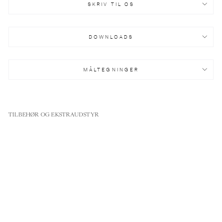
SKRIV TIL OS
DOWNLOADS
MÅLTEGNINGER
TILBEHØR OG EKSTRAUDSTYR
KO
MF
UR
-
PR
O
LI
NE
-
90
CM
-
IN
DU
KT
IO