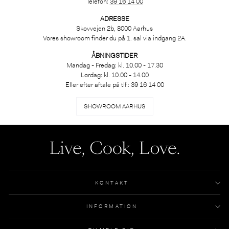
Telefon:
39 16 14 00
ADRESSE
Skovvejen 2b, 8000 Aarhus
Vores showroom finder du på 1. sal via indgang 2A.
ÅBNINGSTIDER
Mandag - Fredag: kl. 10.00 - 17.30
Lørdag: kl. 10.00 - 14.00
Eller efter aftale på tlf.: 39 16 14 00
SHOWROOM AARHUS
KONTAKT
INFORMATION