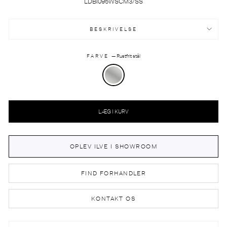
LDBI095WSCM3/SS
BESKRIVELSE
FARVE
—
Rustfrit stål
LÆG I KURV
OPLEV ILVE I SHOWROOM
FIND FORHANDLER
KONTAKT OS