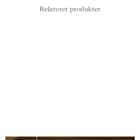
Relateret produkter
KOMFUR - PRO LINE -
90 CM - INDUKTION - 5
ZONER, 2 OVNE &
SKUFFE - RUSTFRIT
STÅL
ILVE
34.600,00 kr