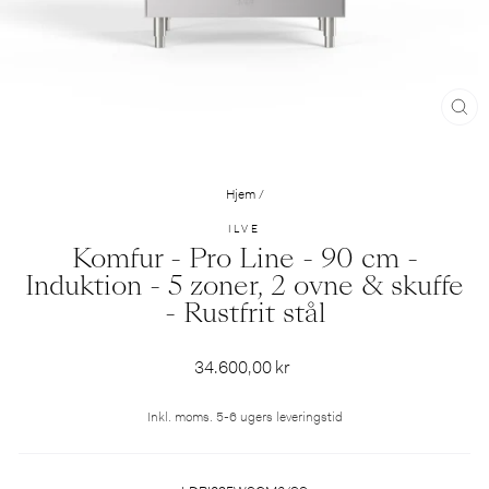
LUK
(ESC)
Hjem
/
ILVE
Komfur - Pro Line - 90 cm -
Induktion - 5 zoner, 2 ovne & skuffe
- Rustfrit stål
Normalpris
34.600,00 kr
Inkl. moms. 5-6 ugers leveringstid